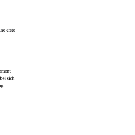
ne erste 
oment 
ei sich 
g. 